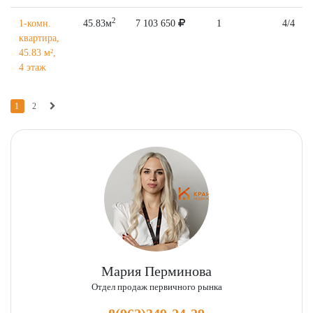
2
1-комн.
45.83м
7 103 650
1
4/4
квартира,
45.83 м²,
4 этаж
1
2
Мария Перминова
Отдел продаж первичного рынка