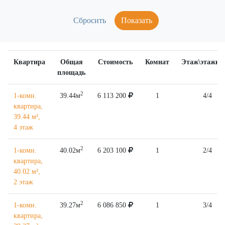
Показать
Квартира
Общая
Стоимость
Комнат
Этаж\этажно
площадь
2
1-комн.
39.44м
6 113 200
1
4/4
квартира,
39.44 м²,
4 этаж
2
1-комн.
40.02м
6 203 100
1
2/4
квартира,
40.02 м²,
2 этаж
2
1-комн.
39.27м
6 086 850
1
3/4
квартира,