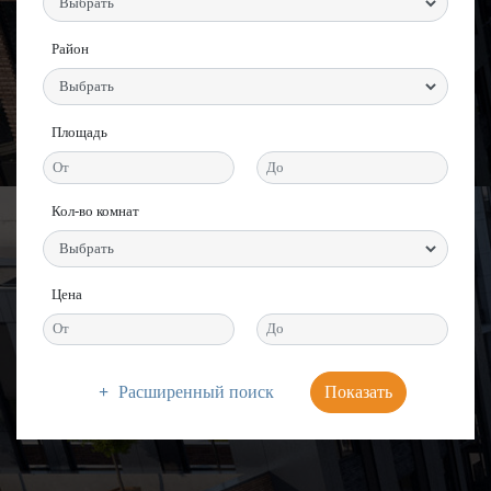
Район
Площадь
Кол-во комнат
Цена
Расширенный поиск
Показать
Цена
Цена
Цена