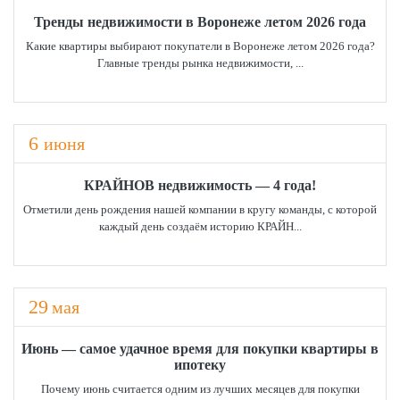
Тренды недвижимости в Воронеже летом 2026 года
2
149.00м
39.32 сот.
Какие квартиры выбирают покупатели в Воронеже летом 2026 года?
Ленинский район, Ворошилова ул.,
Главные тренды рынка недвижимости, ...
Новая Усмань село, Новоусманский р-н, Зелёная улица, 5ка
Новоподклетное д, Рамонский район, Успенская улица, 49
от 9 173 493
16 180 000
15 990 000
6
июня
2
254 819
/м
КРАЙНОВ недвижимость — 4 года!
Связаться с риелтором
Связаться с риелтором
Связаться с риелтором
Отметили день рождения нашей компании в кругу команды, с которой
каждый день создаём историю КРАЙН...
29
мая
Июнь — самое удачное время для покупки квартиры в
ипотеку
Почему июнь считается одним из лучших месяцев для покупки