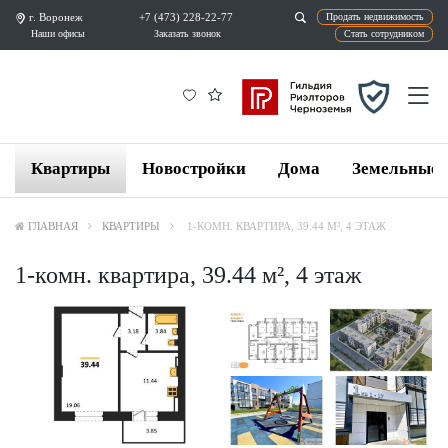
г. Воронеж
+7 (473) 228-22-77
Продат
Наши офисы
Заказать звонок
Ста
Квартиры
Новостройки
Дома
Земельные 
ГЛАВНАЯ
КВАРТИРЫ
1-КОМН. КВАРТИРА, 39.44 М², 4 ЭТАЖ
1-комн. квартира, 39.44 м², 4 этаж