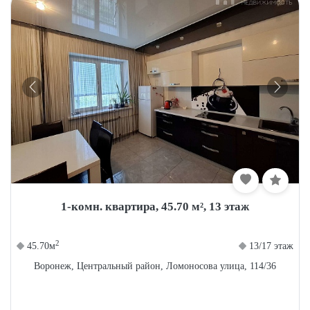
1-комн. квартира, 45.70 м², 13 этаж
Мы используем Cookie.
Соглашение об
использовании
.
2
45.70м
13/17 этаж
Принять
Воронеж, Центральный район, Ломоносова улица, 114/36