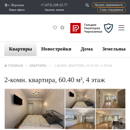
г. Воронеж
+7 (473) 228-22-77
Продат
Наши офисы
Заказать звонок
Ста
Квартиры
Новостройки
Дома
Земельные 
ГЛАВНАЯ
КВАРТИРЫ
2-КОМН. КВАРТИРА, 60.40 М², 4 ЭТАЖ
2-комн. квартира, 60.40 м², 4 этаж