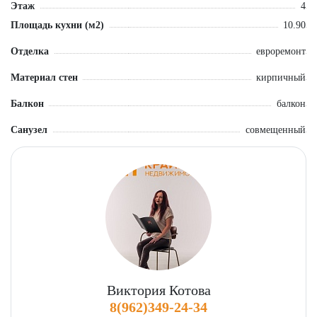
рабочего дня — эта квартира создана именно для вашего ритма
Этаж
4
жизни. Звоните и пишите в любое время!
Площадь кухни (м2)
10.90
Отделка
евроремонт
Материал стен
кирпичный
Балкон
балкон
Санузел
совмещенный
Виктория Котова
8(962)349-24-34