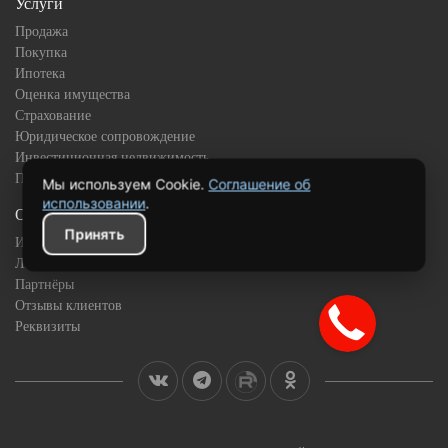
Услуги
Продажа
Покупка
Ипотека
Оценка имущества
Страхование
Юридическое сопровождение
Инвестиционная недвижимость
Подбор квартиры в новостройке
Мы используем Cookie.
Соглашение об
использовании
.
О компании
Принять
История
Лицензии и сертификаты
Партнёры
Отзывы клиентов
Реквизиты