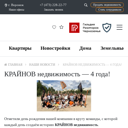
г. Воронеж
+7 (473) 228-22-77
Продат
Наши офисы
Заказать звонок
Ста
Квартиры
Новостройки
Дома
Земельные 
ГЛАВНАЯ
НАШИ НОВОСТИ
КРАЙНОВ НЕДВИЖИМОСТЬ — 4 ГОДА!
КРАЙНОВ недвижимость — 4 года!
Отметили день рождения нашей компании в кругу команды, с которой
каждый день создаём историю
КРАЙНОВ недвижимость
.