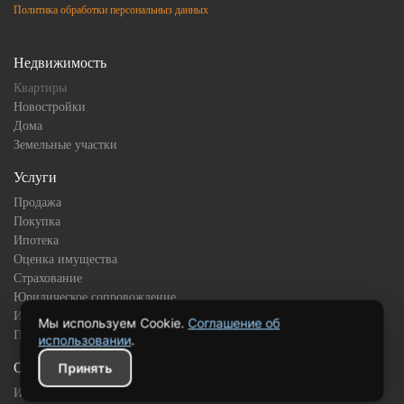
Политика обработки персональныз данных
Недвижимость
Квартиры
Новостройки
Дома
Земельные участки
Услуги
Продажа
Покупка
Ипотека
Оценка имущества
Страхование
Юридическое сопровождение
Инвестиционная недвижимость
Мы используем Cookie.
Соглашение об
Подбор квартиры в новостройке
использовании
.
О компании
Принять
История