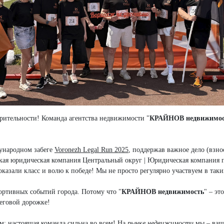
рительности! Команда агентства недвижимости "
КРАЙНОВ недвижимос
ународном забеге
Voronezh Legal Run 2025
, поддержав важное дело (взнос
ская юридическая компания Центральный округ | Юридическая компания
оказали класс и волю к победе! Мы не просто регулярно участвуем в так
ортивных событий города. Потому что "
КРАЙНОВ недвижимость
" – эт
беговой дорожке!
м: настоящая команда сильна во всем! На
рынке недвижимости
мы – ваш