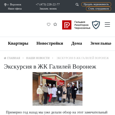
г. Воронеж
+7 (473) 228-22-77
Продат
Наши офисы
Заказать звонок
Ста
Квартиры
Новостройки
Дома
Земельные 
ГЛАВНАЯ
НАШИ НОВОСТИ
ЭКСКУРСИЯ В ЖК ГАЛИЛЕЙ ВОРОНЕЖ
Экскурсия в ЖК Галилей Воронеж
Примерно год назад мы уже делали обзор на этот замечательный