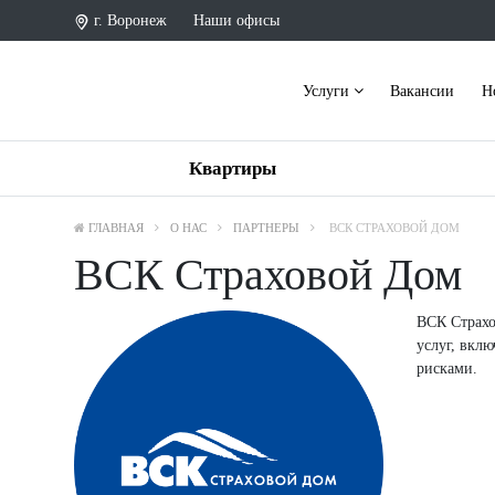
г. Воронеж
Наши офисы
Услуги
Вакансии
Н
Квартиры
ГЛАВНАЯ
О НАС
ПАРТНЕРЫ
ВСК СТРАХОВОЙ ДОМ
ВСК Страховой Дом
ВСК Страхо
услуг, вкл
рисками.