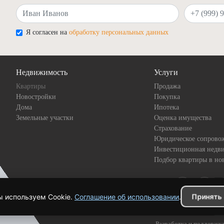
Ваше имя
Ваш телефон
Я согласен на
обработку персональных данных
Недвижимость
Услуги
Квартиры
Продажа
Новостройки
Покупка
Дома
Ипотека
Земельные участки
Оценка имущества
Страхование
Юридическое сопрово
Инвестиционная недв
Подбор квартиры в но
 используем Cookie.
Соглашение об использовании
.
Принять
Разработка и поддерж