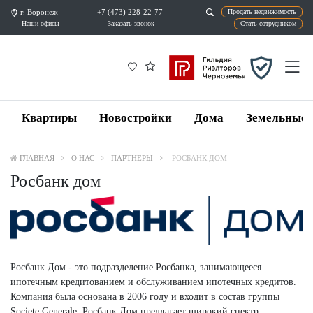
г. Воронеж
+7 (473) 228-22-77
Продат
Наши офисы
Заказать звонок
Ста
Квартиры
Новостройки
Дома
Земельные 
ГЛАВНАЯ
О НАС
ПАРТНЕРЫ
РОСБАНК ДОМ
Росбанк дом
Росбанк Дом - это подразделение Росбанка, занимающееся
ипотечным кредитованием и обслуживанием ипотечных кредитов.
Компания была основана в 2006 году и входит в состав группы
Societe Generale. Росбанк Дом предлагает широкий спектр