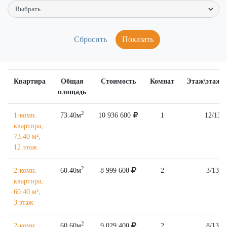
Показать
Квартира
Общая
Стоимость
Комнат
Этаж\этажн
площадь
2
1-комн.
73.40м
10 936 600
1
12/13
квартира,
73.40 м²,
12 этаж
2
2-комн.
60.40м
8 999 600
2
3/13
квартира,
60.40 м²,
3 этаж
2
2-комн.
60.60м
9 029 400
2
8/13