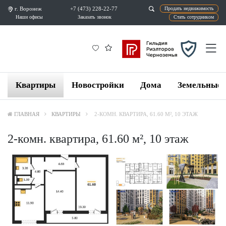
г. Воронеж
+7 (473) 228-22-77
Продат
Наши офисы
Заказать звонок
Ста
Квартиры
Новостройки
Дома
Земельные 
ГЛАВНАЯ
КВАРТИРЫ
2-КОМН. КВАРТИРА, 61.60 М², 10 ЭТАЖ
2-комн. квартира, 61.60 м², 10 этаж