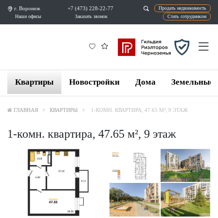
г. Воронеж
+7 (473) 228-22-77
Продат
Наши офисы
Заказать звонок
Ста
Квартиры
Новостройки
Дома
Земельные 
ГЛАВНАЯ
КВАРТИРЫ
1-КОМН. КВАРТИРА, 47.65 М², 9 ЭТАЖ
1-комн. квартира, 47.65 м², 9 этаж