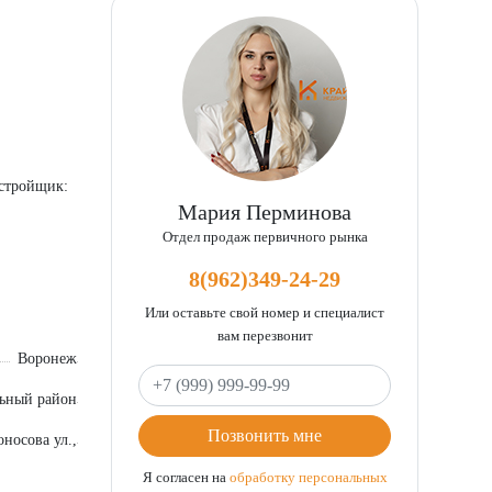
Застройщик:
Мария Перминова
Отдел продаж первичного рынка
к природе.
рт, но и
8(962)349-24-29
юбую точку
Или оставьте свой номер и специалист
вам перезвонит
 5 минут
Воронеж
Ваш телефон
чреждений с
ьный район
муществами
Позвонить мне
носова ул.,
Я согласен на
обработку персональных