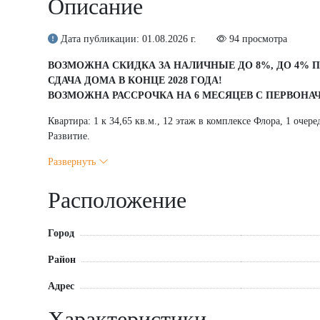
Описание
Дата публикации: 01.08.2026 г.
94 просмотра
ВОЗМОЖНА СКИДКА ЗА НАЛИЧНЫЕ ДО 8%, ДО 4% П
СДАЧА ДОМА В КОНЦЕ 2028 ГОДА!
ВОЗМОЖНА РАССРОЧКА НА 6 МЕСЯЦЕВ С ПЕРВОНА
Квартира: 1 к 34,65 кв.м., 12 этаж в комплексе Флора, 1 очеред
Развитие.
Жилой комплекс «FLORA» — это идеальное место для жизни, к
Развернуть
Расположенный в одном из самых зелёных районов города, на
отличную транспортную доступность. Свободный доступ к гла
Расположение
города — на автомобиле, общественном транспорте, велосипе
В шаговой доступности от комплекса находится всё необход
Город
пешком, до ближайшей остановки — 3 минуты, а до детской 
государственный природный заповедник, современные спорти
Район
качественным уровнем обучения.
«FLORA» — это не просто жильё, а уникальная возможность 
Адрес
городской жизни.
ФИКСАЦИЯ СТОИМОСТИ КВАРТИРЫ НА ПЕРИОД П
Характеристики