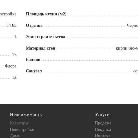
НИЕ ИПОТЕКИ!
 ГОСУДАРСТВЕННОГО ОБРАЗЦА!
остройка
Площадь кухни (м2)
34.65
Отделка
Черно
1
Этап строительства
Материал стен
кирпично-
17
Балкон
Флора
Санузел
с
12
Недвижимость
Услуги
Квартиры
Продажа
Новостройки
Покупка
Дома
Ипотека