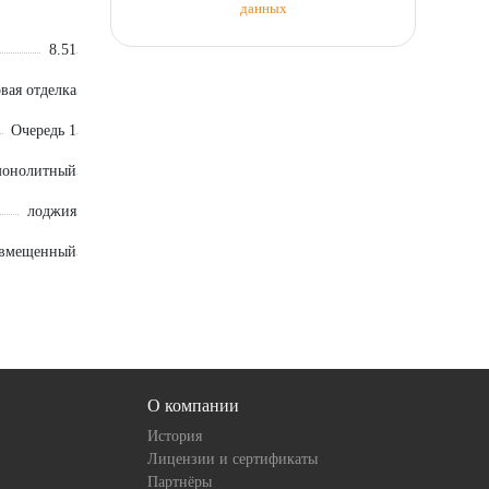
данных
8.51
вая отделка
Очередь 1
монолитный
лоджия
овмещенный
О компании
История
Лицензии и сертификаты
Партнёры