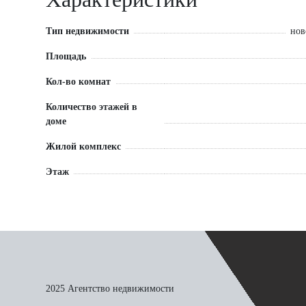
БЕСПЛАТНОЕ СОПРОВОЖДЕНИЕ СДЕЛКИ И ОДОБРЕ
ВОЗМОЖНО ИСПОЛЬЗОВАНИЕ ВСЕХ СЕРТИФИКАТОВ
Тип недвижимости
нов
ЗВОНИТЕ ПРЯМО СЕЙЧАС!
Площадь
Кол-во комнат
Количество этажей в
доме
Жилой комплекс
Этаж
2025 Агентство недвижимости