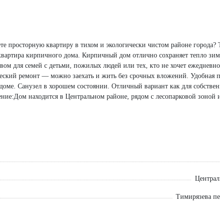
е просторную квартиру в тихом и экологически чистом районе города? Т
 квартира кирпичного дома. Кирпичный дом отлично сохраняет тепло зи
вом для семей с детьми, пожилых людей или тех, кто не хочет ежедневно
еский ремонт — можно заехать и жить без срочных вложений. Удобная 
доме. Санузел в хорошем состоянии. Отличный вариант как для собстве
ение:Дом находится в Центральном районе, рядом с лесопарковой зоной 
ды; магазины, аптеки; остановки общественного транспорта; ведущие в
вестиций и аренды. 📞 Звоните или пишите прямо сейчас! С удовольстви
 Квартира без лишних переплат — отличное сочетание цены, площади и
Централ
Тимирязева пе