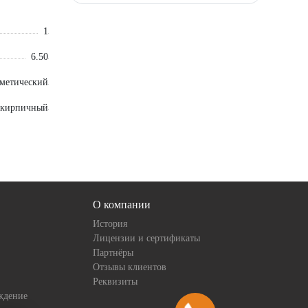
1
6.50
сметический
кирпичный
О компании
История
Лицензии и сертификаты
Партнёры
Отзывы клиентов
Реквизиты
ждение