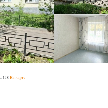
к, 12Б
На карте