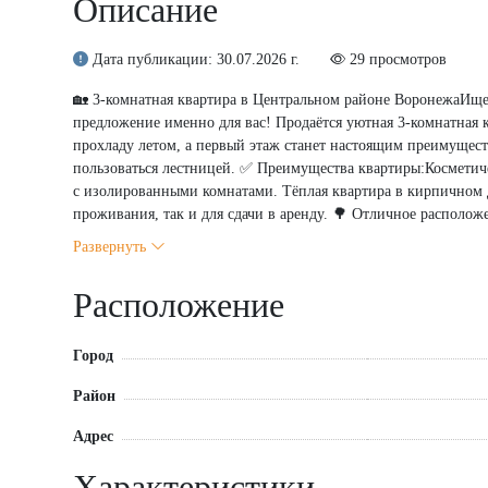
Описание
Дата публикации: 30.07.2026 г.
29 просмотров
🏡 3-комнатная квартира в Центральном районе ВоронежаИщет
предложение именно для вас! Продаётся уютная 3-комнатная
прохладу летом, а первый этаж станет настоящим преимущест
пользоваться лестницей. ✅ Преимущества квартиры:Косметич
с изолированными комнатами. Тёплая квартира в кирпичном 
проживания, так и для сдачи в аренду. 🌳 Отличное располож
водохранилищем. В шаговой доступности: школы и детские са
Развернуть
(ВГАУ, ВГЛТУ), что делает квартиру привлекательной для ин
на все вопросы и организую показ в удобное для вас время.
Расположение
расположения!
Город
Район
Адрес
Характеристики