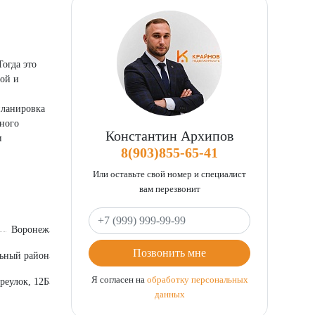
огда это
мой и
планировка
нного
Константин Архипов
и
8(903)855-65-41
узы города
ем отвечу
Или оставьте свой номер и специалист
вам перезвонит
Ваш телефон
Воронеж
Позвонить мне
ьный район
Я согласен на
обработку персональных
реулок, 12Б
данных