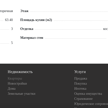
торичная
Этаж
63.40
Площадь кухни (м2)
3
Отделка
ко
Материал стен
5
Недвижимость
Услуги
Квартиры
Продажа
Новостройки
Покупка
Дома
Ипотека
Земельные участки
Оценка имущества
Страхование
Юридическое сопрово