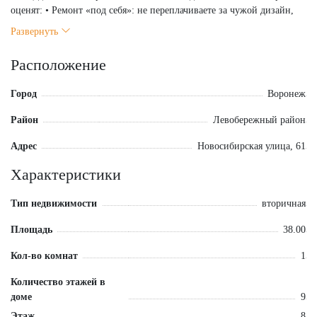
оценят: • Ремонт «под себя»: не переплачиваете за чужой дизайн,
сделаете как мечтали. • Инфраструктура: школа, магазины,
Развернуть
остановки в шаговой доступности. • Кирпич и этаж: минимум
шума от соседей и улицы, отличный вид из окна. Идеально для
Расположение
пары, инвестора или первого жилья. 📞Звоните, показываем в
удобное время!
Город
Воронеж
Район
Левобережный район
Адрес
Новосибирская улица, 61
Характеристики
Тип недвижимости
вторичная
Площадь
38.00
Кол-во комнат
1
Количество этажей в
доме
9
Этаж
8