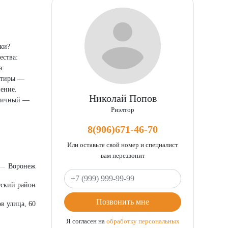
лки?
ества:
а:
артиры —
ение.
Николай Попов
рпичный —
Риэлтор
вы можете
м с домом —
8(906)671-46-70
я семей с
 разные
Или оставьте свой номер и специалист
е и
вам перезвонит
рой.
Воронеж
Ваш телефон
ократию и
тский район
ться на
Позвонить мне
в улица, 60
Я согласен на
обработку персональных