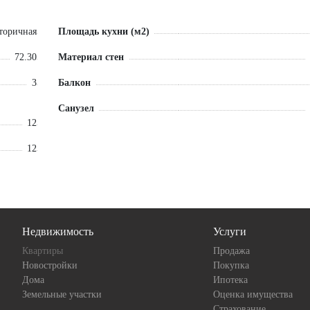
торичная
Площадь кухни (м2)
72.30
Материал стен
3
Балкон
Санузел
12
12
Недвижимость
Услуги
Квартиры
Продажа
Новостройки
Покупка
Дома
Ипотека
Земельные участки
Оценка имущества
Страхование