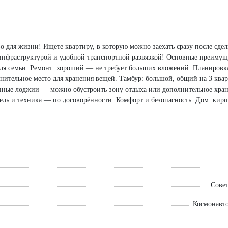
во для жизни! Ищете квартиру, в которую можно заехать сразу после сде
инфраструктурой и удобной транспортной развязкой! Основные преимущ
для семьи. Ремонт: хороший — не требует больших вложений. Планировк
лнительное место для хранения вещей. Тамбур: большой, общий на 3 кв
ённые лоджии — можно обустроить зону отдыха или дополнительное хран
ебель и техника — по договорённости. Комфорт и безопасность: Дом: ки
обно и практично. Видеонаблюдение: дом находится под наблюдением — 
— спокойная атмосфера гарантирована. Парковка: удобная парковка рядо
нспорт: Рядом: детский сад, школа, медицинский колледж — идеально дл
димое рядом. Транспорт: удобные автобусные остановки с маршрутами в
купить именно эту квартиру? Полностью готова к проживанию — заезжайт
ти всех городских удобств. Надёжный дом с продуманной инфраструкту
оможем на всех этапах. Быстрый выход на сделку — минимизируем бюр
Сове
ой квартиры в отличном районе! 📞 Звоните прямо сейчас, чтобы записа
Космонавто