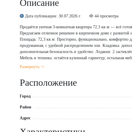
Описание
Дата публикации: 30.07.2026 г.
44 просмотра
Продаётся уютная 3‑комнатная квартира 72,3 кв.м — всё гото
Предлагаем отличное решение в кирпичном доме с развитой 
Площадь: 72,3 кв.м. Просторно, функционально, комфортно 
продуманная, с удобной распределением зон. Кладовка: допо
дополнительная безопасность и удобство. Лоджии: 2 застекл
Мебель и техника: остаётся кухонный гарнитур; остальная м
отличная звуко- и теплоизоляция. Мусоропровод: есть — уд
Развернуть
быть спокойны за безопасность. Соседи: тихие и культурные 
не нужно искать место для автомобиля. Инфраструктура и тра
Расположение
детьми. Магазины и ТЦ: в шаговой доступности — всё необхо
точки города — легко добраться куда угодно. Почему стоит 
живите! Удачное расположение — баланс тишины и доступнос
Город
Дополнительно: Юридическое сопровождение сделки — мы п
Район
сроки. Не упустите шанс стать владельцем уютной и комфортн
просмотр и получить подробную информацию!
Адрес
Характеристики