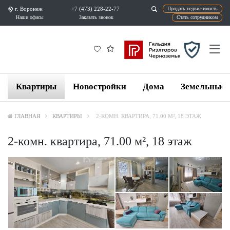
г. Воронеж
+7 (473) 228-22-77
Продат
Наши офисы
Заказать звонок
Ста
Квартиры
Новостройки
Дома
Земельные 
ГЛАВНАЯ
КВАРТИРЫ
2-КОМН. КВАРТИРА, 71.00 М², 18 ЭТАЖ
2-комн. квартира, 71.00 м², 18 этаж