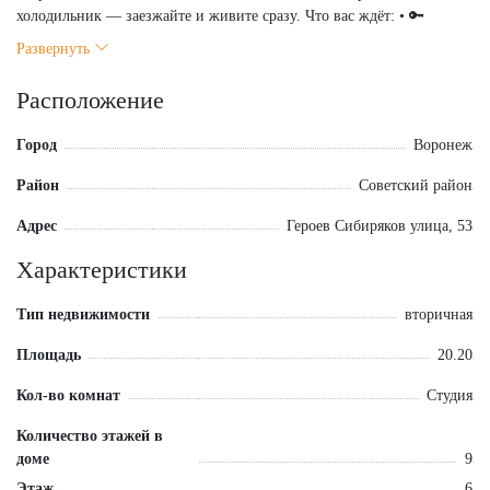
холодильник — заезжайте и живите сразу. Что вас ждёт: • 🔑
Чистый подъезд, видеонаблюдение, безопасный дом. • 🛋
Развернуть
Продуманная планировка — каждый метр используется с умом. • 🛠
Без скрытых дефектов: всё проверено, готово к эксплуатации.
Расположение
Инфраструктура рядом: 🏪 ТЦ, рынок, остановка общественного
транспорта 🏫 Школа, детский сад 🏥 Поликлиника, БСМП — всё в
Город
Воронеж
шаговой доступности. Идеальный вариант для: ✔ Первого
собственного жилья ✔ Выгодного вложения средств (ликвидно,
Район
Советский район
востребовано) 📸 Фото по запросу. Показ в удобное время по
договорённости. 📞 Звоните, отвечу на все вопросы!
Адрес
Героев Сибиряков улица, 53
Характеристики
Тип недвижимости
вторичная
Площадь
20.20
Кол-во комнат
Студия
Количество этажей в
доме
9
Этаж
6