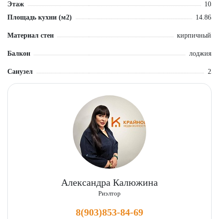
профессиональное юридическое сопровождение и подготовка
Этаж
10
полного пакета документов.
Площадь кухни (м2)
14.86
Материал стен
кирпичный
Балкон
лоджия
Санузел
2
Александра Калюжина
Риэлтор
8(903)853-84-69