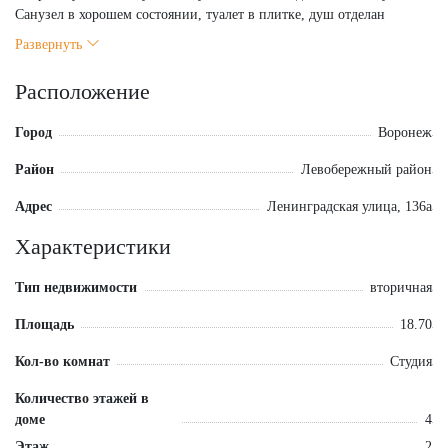
Санузел в хорошем состоянии, туалет в плитке, душ отделан
пластиковыми панелями. - Всё чисто, без запахов и насекомых. -
Развернуть
Парковочных мест достаточно . В шаговой доступности всё для
удобства жизни: - Остановки транспорта: удобно до любой точки
Расположение
города! - ТЦ «Левый Берег», мини-рынки, магазины, школы,
детсад, стадион Буран, зоопарк и аллея для прогулок. - Рядом
Город
Воронеж
взрослая и детская поликлиники, женская консультация. - До центра
— всего 15 минут. Важно: Один взрослый собственник Торг
Район
Левобережный район
возможен, Если долго не отвечаю на сообщение (такое возможно из
за плохой работы интернета) — звоните!
Адрес
Ленинградская улица, 136а
Характеристики
Тип недвижимости
вторичная
Площадь
18.70
Кол-во комнат
Студия
Количество этажей в
доме
4
Этаж
2