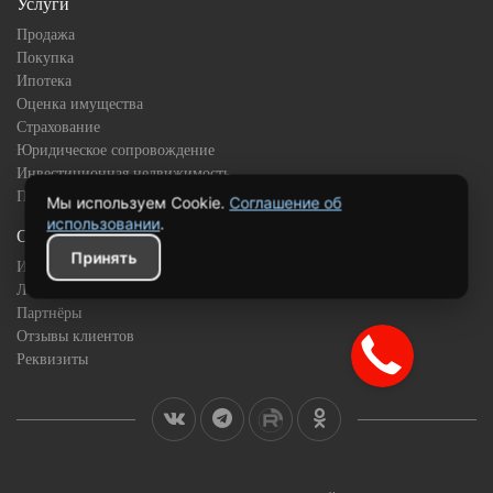
Услуги
Продажа
Покупка
Ипотека
Оценка имущества
Страхование
Юридическое сопровождение
Инвестиционная недвижимость
Подбор квартиры в новостройке
Мы используем Cookie.
Соглашение об
использовании
.
О компании
Принять
История
Лицензии и сертификаты
Партнёры
Отзывы клиентов
Реквизиты