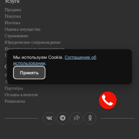
Услуги
Продажа
Покупка
Ипотека
Оценка имущества
Страхование
Юридическое сопровождение
Инвестиционная недвижимость
Подбор квартиры в новостройке
Мы используем Cookie.
Соглашение об
использовании
.
О компании
Принять
История
Лицензии и сертификаты
Партнёры
Отзывы клиентов
Реквизиты