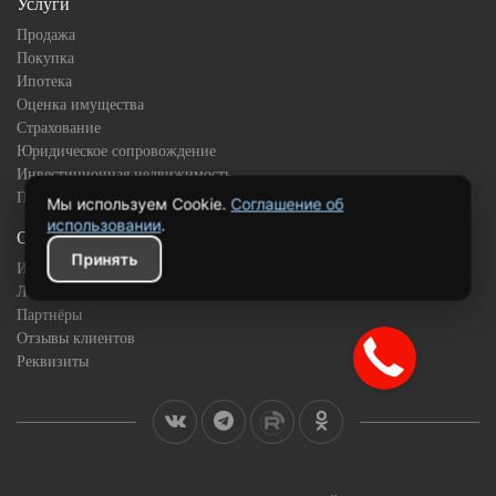
Услуги
Продажа
Покупка
Ипотека
Оценка имущества
Страхование
Юридическое сопровождение
Инвестиционная недвижимость
Подбор квартиры в новостройке
Мы используем Cookie.
Соглашение об
использовании
.
О компании
Принять
История
Лицензии и сертификаты
Партнёры
Отзывы клиентов
Реквизиты