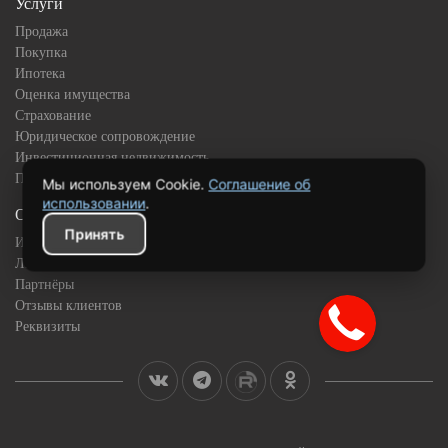
Услуги
Продажа
Покупка
Ипотека
Оценка имущества
Страхование
Юридическое сопровождение
Инвестиционная недвижимость
Подбор квартиры в новостройке
Мы используем Cookie.
Соглашение об
использовании
.
О компании
Принять
История
Лицензии и сертификаты
Партнёры
Отзывы клиентов
Реквизиты