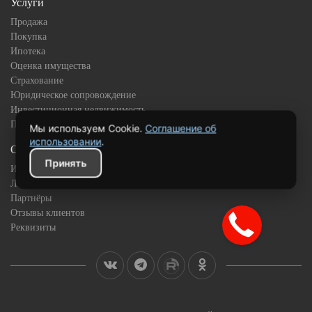
Услуги
Продажа
Покупка
Ипотека
Оценка имущества
Страхование
Юридическое сопровождение
Инвестиционная недвижимость
Подбор квартиры в новостройке
Мы используем Cookie.
Соглашение об
использовании
.
О компании
Принять
История
Лицензии и сертификаты
Партнёры
Отзывы клиентов
Реквизиты