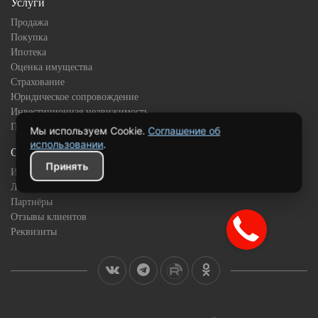
Услуги
Продажа
Покупка
Ипотека
Оценка имущества
Страхование
Юридическое сопровождение
Инвестиционная недвижимость
Подбор квартиры в новостройке
Мы используем Cookie.
Соглашение об
использовании
.
О компании
Принять
История
Лицензии и сертификаты
Партнёры
Отзывы клиентов
Реквизиты