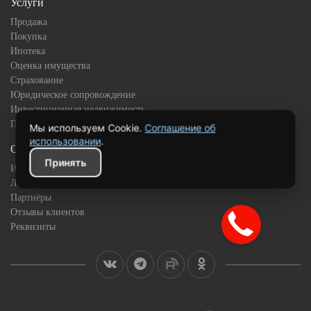
Услуги
Продажа
Покупка
Ипотека
Оценка имущества
Страхование
Юридическое сопровождение
Инвестиционная недвижимость
Подбор квартиры в новостройке
Мы используем Cookie.
Соглашение об
использовании
.
О компании
Принять
История
Лицензии и сертификаты
Партнёры
Отзывы клиентов
Реквизиты