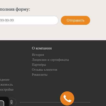
аполнив форму:
Отправить
О компании
История
Лицензии и сертификаты
Партнёры
Отзывы клиентов
Реквизиты
ждение
ижимость
востройке