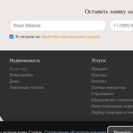
Оставить заявку з
Ваше имя
Ваш телефон
Я согласен на
обработку персональных данных
Недвижимость
Услуги
Квартиры
Продажа
Новостройки
Покупка
Дома
Ипотека
Земельные участки
Оценка имущества
Страхование
Юридическое сопрово
Инвестиционная недв
Подбор квартиры в но
 используем Cookie.
Соглашение об использовании
.
Принять