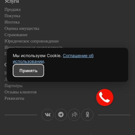
Услуги
Продажа
Покупка
Ипотека
Оценка имущества
Страхование
Юридическое сопровождение
Инвестиционная недвижимость
Подбор квартиры в новостройке
Мы используем Cookie.
Соглашение об
использовании
.
О компании
Принять
История
Лицензии и сертификаты
Партнёры
Отзывы клиентов
Реквизиты