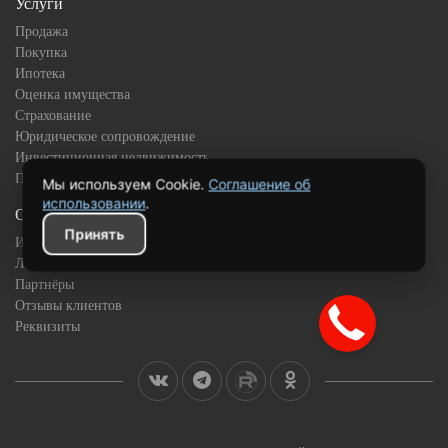
Услуги
Продажа
Покупка
Ипотека
Оценка имущества
Страхование
Юридическое сопровождение
Инвестиционная недвижимость
Подбор квартиры в новостройке
Мы используем Cookie.
Соглашение об
использовании
.
О компании
Принять
История
Лицензии и сертификаты
Партнёры
Отзывы клиентов
Реквизиты