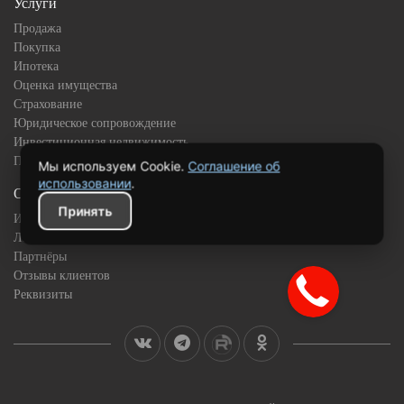
Услуги
Продажа
Покупка
Ипотека
Оценка имущества
Страхование
Юридическое сопровождение
Инвестиционная недвижимость
Подбор квартиры в новостройке
Мы используем Cookie.
Соглашение об
использовании
.
О компании
Принять
История
Лицензии и сертификаты
Партнёры
Отзывы клиентов
Реквизиты