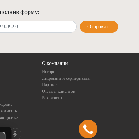
аполнив форму:
Отправить
О компании
История
Лицензии и сертификаты
Партнёры
Отзывы клиентов
Реквизиты
ждение
ижимость
востройке