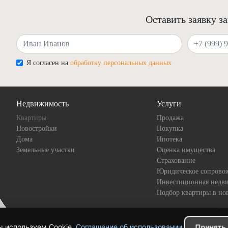
Оставить заявку з
Ваше имя
Ваш телефон
Я согласен на
обработку персональных данных
Недвижимость
Услуги
Квартиры
Продажа
Новостройки
Покупка
Дома
Ипотека
Земельные участки
Оценка имущества
Страхование
Юридическое сопрово
Инвестиционная недв
Подбор квартиры в но
 используем Cookie.
Соглашение об использовании
.
Принять