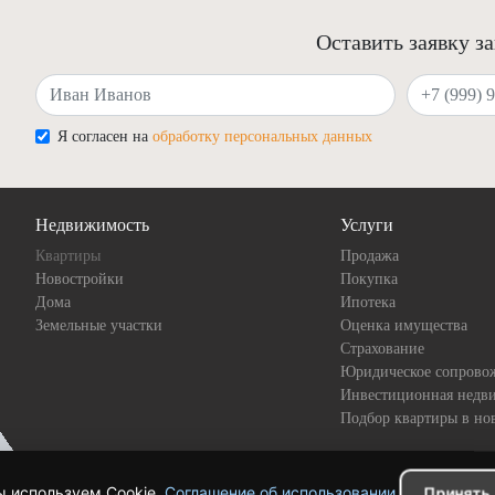
Оставить заявку з
Ваше имя
Ваш телефон
Я согласен на
обработку персональных данных
Недвижимость
Услуги
Квартиры
Продажа
Новостройки
Покупка
Дома
Ипотека
Земельные участки
Оценка имущества
Страхование
Юридическое сопрово
Инвестиционная недв
Подбор квартиры в но
 используем Cookie.
Соглашение об использовании
.
Принять