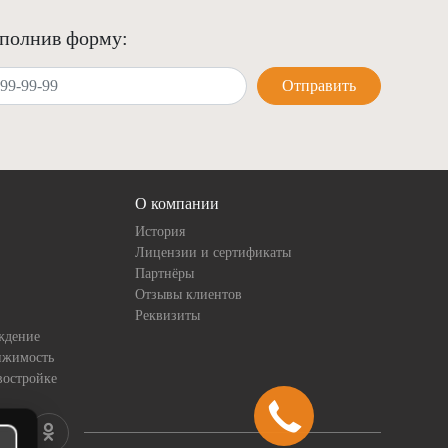
аполнив форму:
Отправить
О компании
История
Лицензии и сертификаты
Партнёры
Отзывы клиентов
Реквизиты
ждение
ижимость
востройке