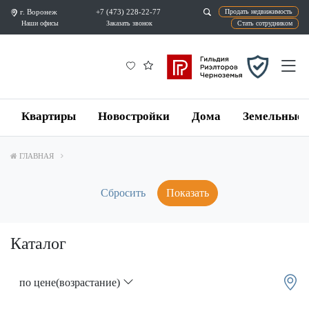
г. Воронеж
+7 (473) 228-22-77
Продат
Наши офисы
Заказать звонок
Ста
Квартиры
Новостройки
Дома
Земельные 
ГЛАВНАЯ
Показать
Каталог
по цене(возрастание)