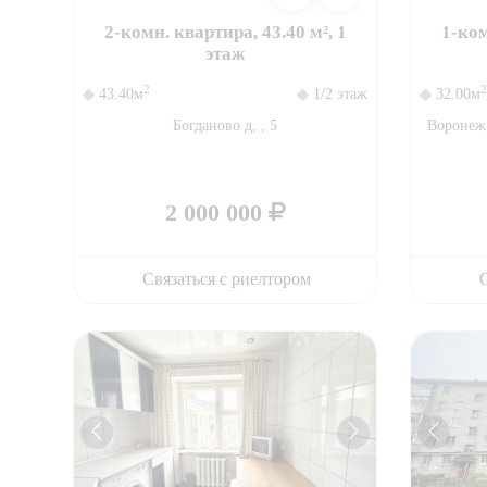
2-комн. квартира, 43.40 м², 1
1-ком
этаж
2
2
43.40м
1/2 этаж
32.00м
Богданово д, , 5
Воронеж
2 000 000
Связаться с риелтором
С