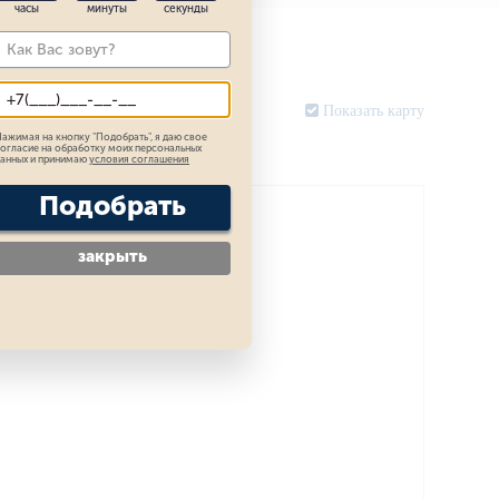
часы
минуты
секунды
Показать карту
ажимая на кнопку "
Подобрать
", я даю свое
огласие на обработку моих персональных
анных и принимаю
условия соглашения
Подобрать
закрыть