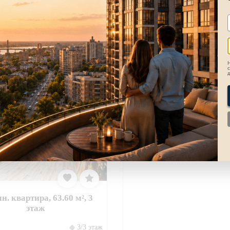
Н
с
д
загрузка карты...
н. квартира, 63.60 м², 3
этаж
3/3 этаж