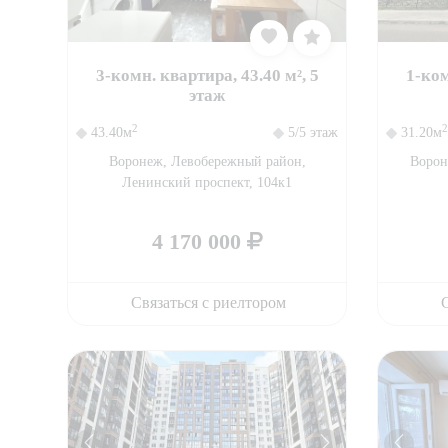
3-комн. квартира, 43.40 м², 5
1-ком
этаж
2
2
43.40м
5/5 этаж
31.20м
Воронеж, Левобережный район,
Ворон
Ленинский проспект, 104к1
4 170 000
Связаться с риелтором
С