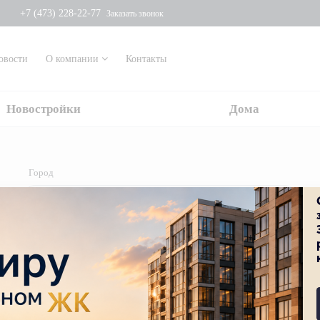
+7 (473) 228-22-77
Заказать звонок
овости
О компании
Контакты
Новостройки
Дома
Город
Кол-во комнат