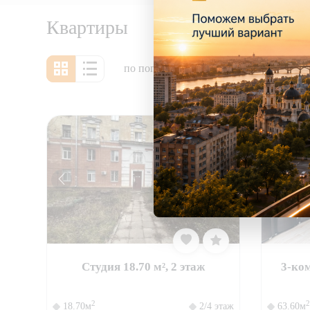
Квартиры
по популярности
Студия 18.70 м², 2 этаж
3-ком
2
2
18.70м
2/4 этаж
63.60м