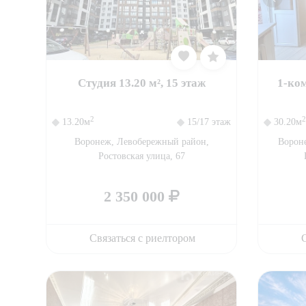
Студия 13.20 м², 15 этаж
1-ком
2
2
13.20м
15/17 этаж
30.20м
Воронеж, Левобережный район,
Ворон
Ростовская улица, 67
2 350 000
Связаться с риелтором
С