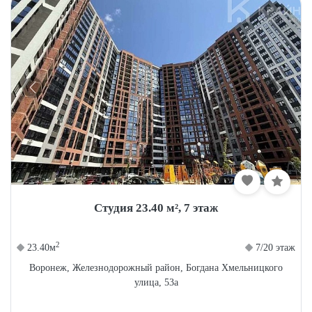
Студия 23.40 м², 7 этаж
Мы используем Cookie.
Соглашение об
использовании
.
2
23.40м
7/20 этаж
Принять
Воронеж, Железнодорожный район, Богдана Хмельницкого
улица, 53а