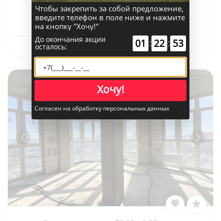
Чтобы закрепить за собой предложение,
15 200 000
введите телефон в поле ниже и нажмите
на кнопку "Хочу!"
До окончания акции
01
:
22
:
50
Связаться с риелтором
осталось:
Хочу!
Согласен на обработку персональных данных