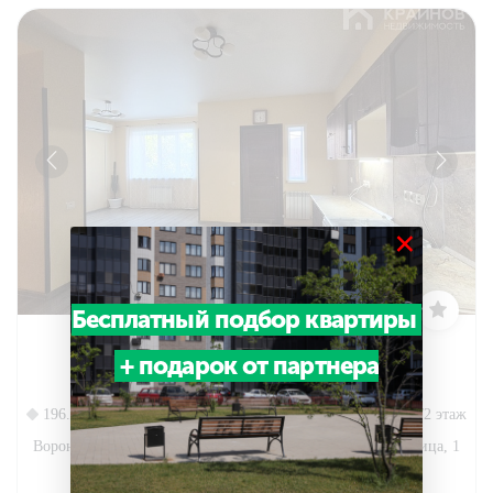
×
Бесплатный подбор квартиры
3-комн. квартира, 196.40 м², 1 этаж
+ подарок от партнера
2
196.40м
1/2 этаж
Воронеж, Коминтерновский район, Маршала Голикова улица, 1