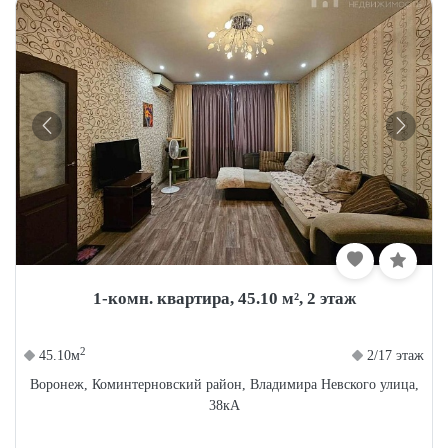
1-комн. квартира, 45.10 м², 2 этаж
Мы используем Cookie.
Соглашение об
использовании
.
2
45.10м
2/17 этаж
Принять
Воронеж, Коминтерновский район, Владимира Невского улица,
38кА