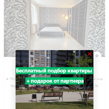
×
2-комн. квартира, 70.60 м², 8 этаж
Бесплатный подбор квартиры
2
70.60м
8/14 этаж
+ подарок от партнера
Воронеж, Центральный район, Сакко и Ванцетти улица, 96
15 290 000