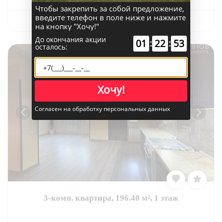
Чтобы закрепить за собой предложение,
введите телефон в поле ниже и нажмите
Связаться с риелтором
на кнопку "Хочу!"
До окончания акции
01
:
22
:
51
осталось:
Хочу!
Согласен на обработку персональных данных
3-комн. квартира, 196.40 м², 1 этаж